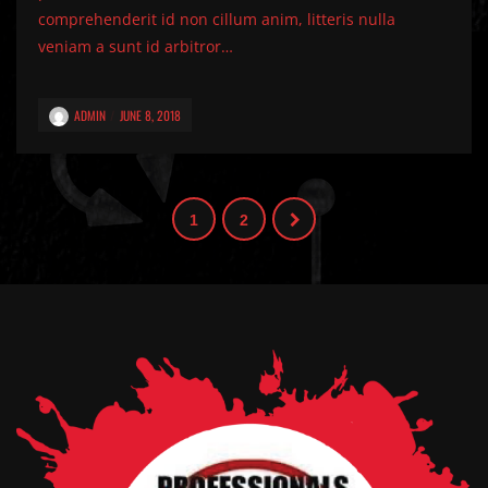
comprehenderit id non cillum anim, litteris nulla
veniam a sunt id arbitror…
ADMIN
JUNE 8, 2018
1
2