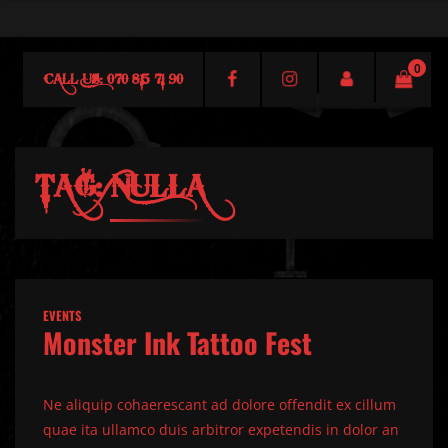
0
CALL US: 070 815 71 90
TAG:
NULLA
EVENTS
Monster Ink Tattoo Fest
Ne aliquip cohaerescant ad dolore offendit ex cillum
quae ita ullamco duis arbitror expetendis in dolor an